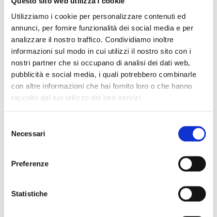
Questo sito web utilizza i cookie
Cura Del Processo Di Vendita Al Cliente
Utilizziamo i cookie per personalizzare contenuti ed
La Customer Satisfaction
annunci, per fornire funzionalità dei social media e per
Pianificazione Vendite E Gestione Efficace Del
analizzare il nostro traffico. Condividiamo inoltre
Cliente
informazioni sul modo in cui utilizzi il nostro sito con i
Vendita Telefonica Di Prodotti E Servizi (Call
nostri partner che si occupano di analisi dei dati web,
Center)
pubblicità e social media, i quali potrebbero combinarle
Visual Merchandising, L'Allestimento Della Vetrina
con altre informazioni che hai fornito loro o che hanno
raccolto dal tuo utilizzo dei loro servizi.
S
Necessari
e
Stampa ed Editoria📰
l
e
Grafica e Progettazione
Preferenze
z
Grafico Multimediale
i
Graphic Designer
o
Statistiche
n
e